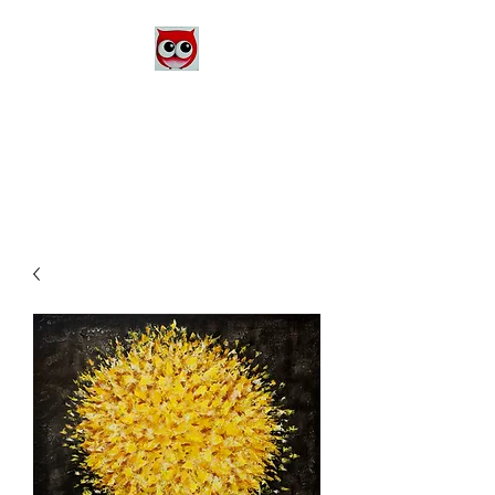
Le Monde d'Alex
Artiste Peintre
Alexandra Danière