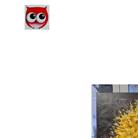
Le Monde d'Alex
Artiste Peintre
Alexandra Danière