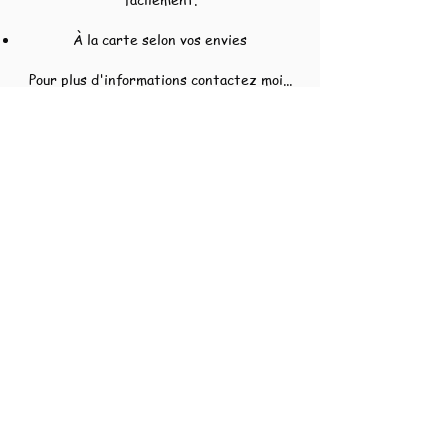
À la carte selon vos envies
Pour plus d'informations contactez moi...​
Me Contacter
Personnalisez votre
moment créatif
Vous ne trouvez pas votre bonheur dans
les propositions faites au-dessus ??
Pas d'inquiétude !
Parler moi de vos envies :
cours individuel
atelier entre ami(e)s
en entreprise ou en privé
pour un anniversaire