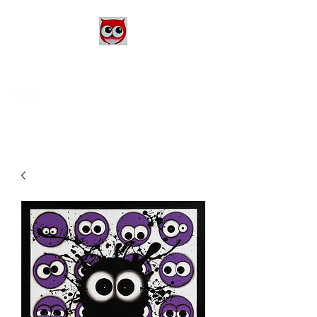
Le Monde d'Alex
Artiste Peintre
Alexandra Danière