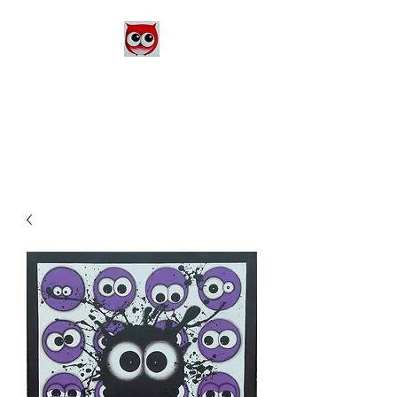
Le Monde d'Alex
Artiste Peintre
Alexandra Danière