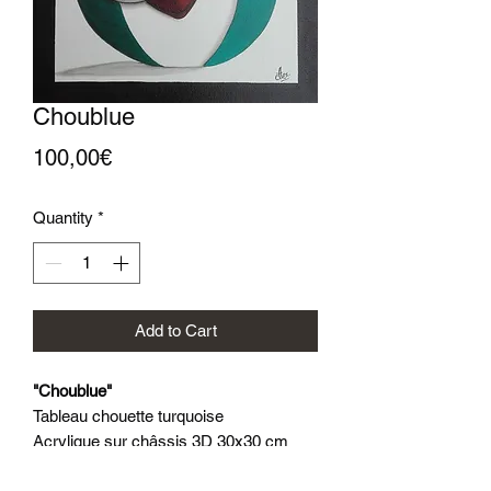
Choublue
Price
100,00€
Quantity
*
Add to Cart
"Choublue"
Tableau chouette turquoise
Acrylique sur châssis 3D 30x30 cm
Peint à la main.