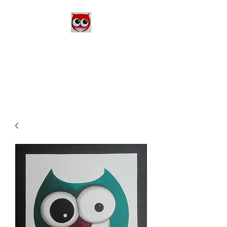
Le Monde d'Alex
Artiste Peintre
Alexandra Danière