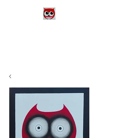
Le Monde d'Alex
Artiste Peintre
Alexandra Danière