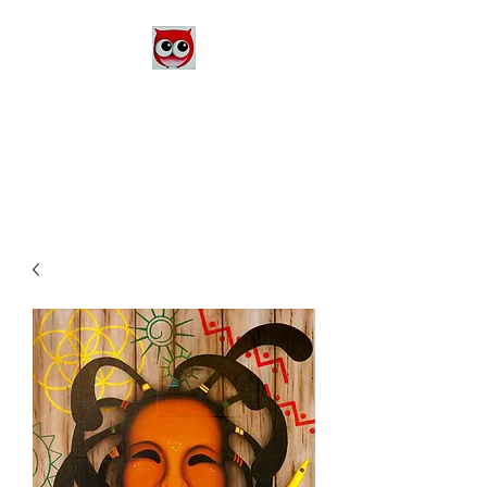
Le Monde d'Alex
Artiste Peintre
Alexandra Danière