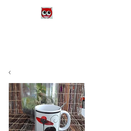
Le Monde d'Alex
Artiste Peintre
Alexandra Danière