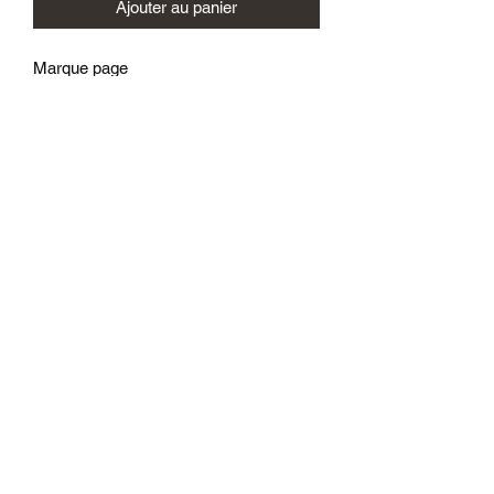
Ajouter au panier
Marque page
Illustré par du zentangle représentant
des petites fleurs et leur feuillage en
forme de coeur.
Sur papier 300g/m2
Signé
Fait main
Pièce unique
Le Monde d'Alex
21 x 5 cm
D'autres modèles existent.
Artiste Peintre
06.58.20.61.53
42300 Roanne
Mentions légales
CGV