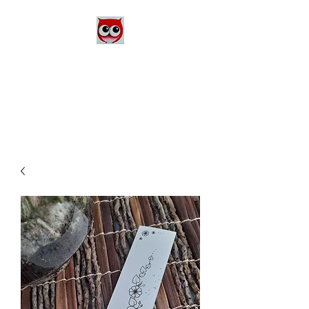
Le Monde d'Alex
Artiste Peintre
Alexandra Danière