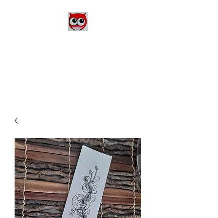
Le Monde d'Alex
Artiste Peintre
Alexandra Danière