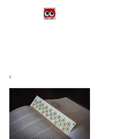
Le Monde d'Alex
Artiste Peintre
Alexandra Danière