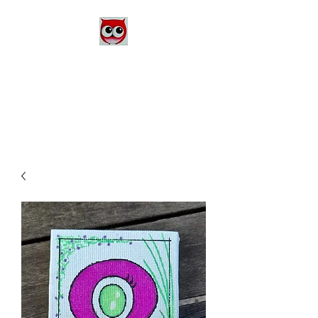
Le Monde d'Alex
Artiste Peintre
Alexandra Danière