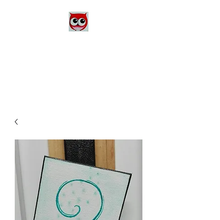
Le Monde d'Alex
Artiste Peintre
Alexandra Danière