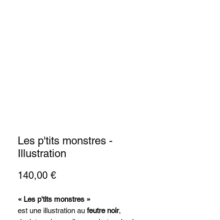
Actualité
Contact
Les p'tits monstres -
Illustration
Prix
140,00 €
« Les p'tits monstres »
est une illustration au
feutre noir
,