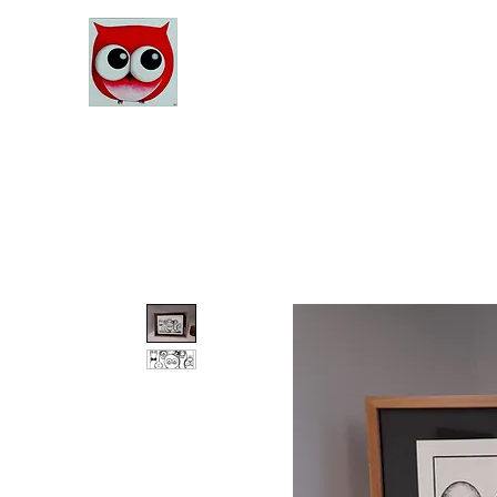
Le Monde d'Alex
Artiste Peintre
Alexandra Danière