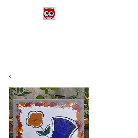
Le Monde d'Alex
Artiste Peintre
Alexandra Danière