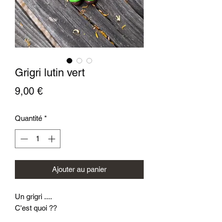
Grigri lutin vert
Prix
9,00 €
Quantité
*
Ajouter au panier
Un grigri ....
C'est quoi ??
Tout simplement, un petit personnage