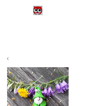
Le Monde d'Alex
Artiste Peintre
Alexandra Danière