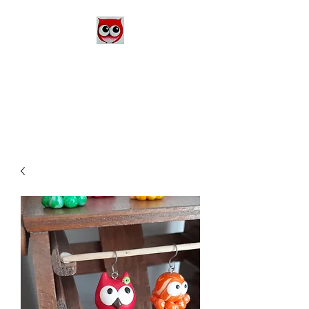
Le Monde d'Alex
Artiste Peintre
Alexandra Danière