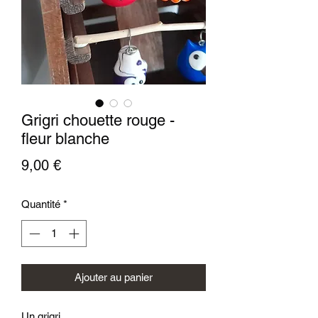
Grigri chouette rouge -
fleur blanche
Prix
9,00 €
Quantité
*
Ajouter au panier
Un grigri ....