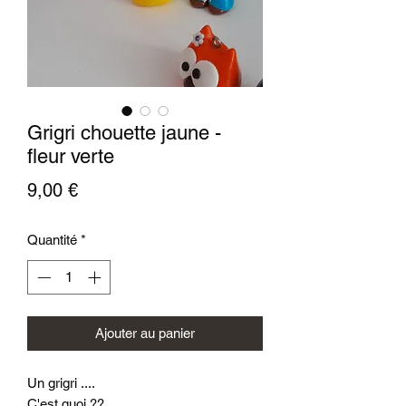
Grigri chouette jaune -
fleur verte
Prix
9,00 €
Quantité
*
Ajouter au panier
Un grigri ....
C'est quoi ??