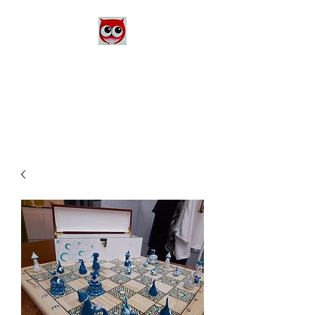
Le Monde d'Alex
Artiste Peintre
Alexandra Danière