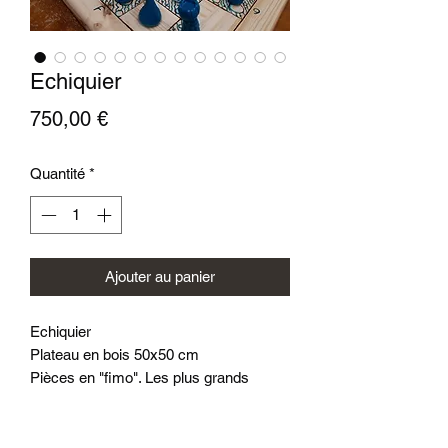
Echiquier
Prix
750,00 €
Quantité
*
Ajouter au panier
Echiquier
Plateau en bois 50x50 cm
Pièces en "fimo". Les plus grands
mesures 5 cm, les plus petites 3 cm.
Boîte de rangement des pièces, en bois
L36 x H11 x P9 cm