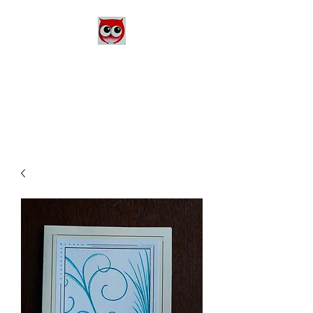
Le Monde d'Alex
Artiste Peintre
Alexandra Danière