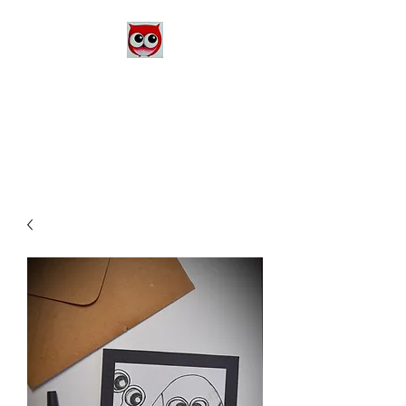
Le Monde d'Alex
Artiste Peintre
Alexandra Danière