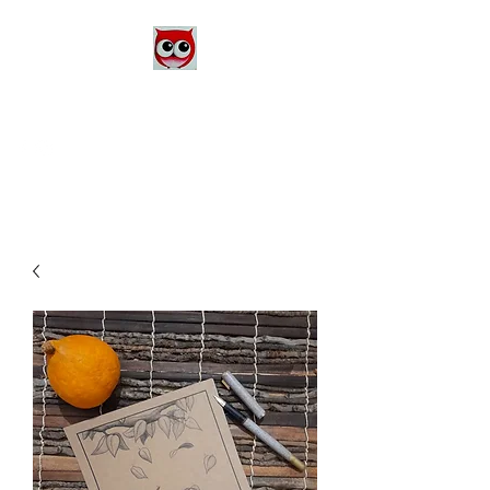
Le Monde d'Alex
Artiste Peintre
Alexandra Danière