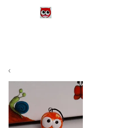
Le Monde d'Alex
Artiste Peintre
Alexandra Danière